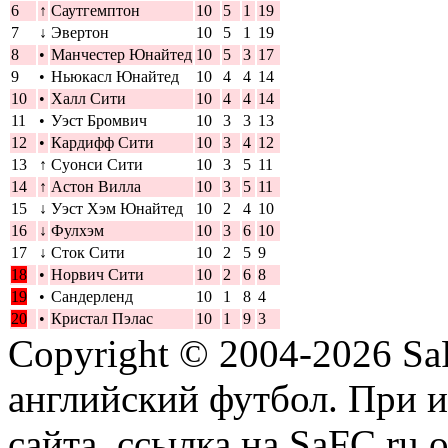
6
↑
Саутгемптон
10
5
1
19
7
↓
Эвертон
10
5
1
19
8
•
Манчестер Юнайтед
10
5
3
17
9
•
Ньюкасл Юнайтед
10
4
4
14
10
•
Халл Сити
10
4
4
14
11
•
Уэст Бромвич
10
3
3
13
12
•
Кардифф Сити
10
3
4
12
13
↑
Суонси Сити
10
3
5
11
14
↑
Астон Вилла
10
3
5
11
15
↓
Уэст Хэм Юнайтед
10
2
4
10
16
↓
Фулхэм
10
3
6
10
17
↓
Сток Сити
10
2
5
9
18
•
Норвич Сити
10
2
6
8
19
•
Сандерленд
10
1
8
4
20
•
Кристал Пэлас
10
1
9
3
Copyright © 2004-2026
Sa
английский футбол. При 
сайта, ссылка на SaFC.ru 