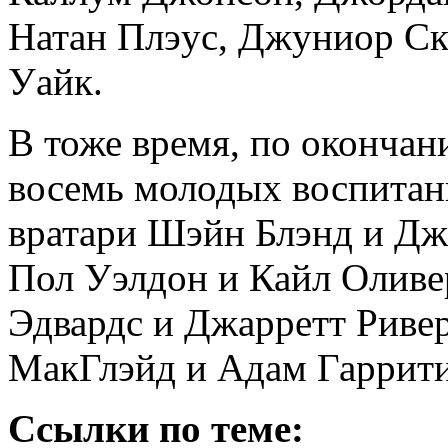
Натан Плэус, Джуниор Ск
Уайк.
В тоже время, по оконча
восемь молодых воспитанн
вратари Шэйн Блэнд и Д
Пол Уэлдон и Кайл Оливе
Эдвардс и Джарретт Риве
МакГлэйд и Адам Гаррити
Ссылки по теме: