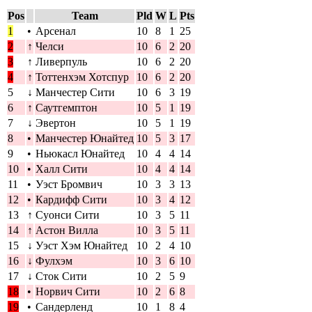
Pos
Team
Pld
W
L
Pts
1
•
Арсенал
10
8
1
25
2
↑
Челси
10
6
2
20
3
↑
Ливерпуль
10
6
2
20
4
↑
Тоттенхэм Хотспур
10
6
2
20
5
↓
Манчестер Сити
10
6
3
19
6
↑
Саутгемптон
10
5
1
19
7
↓
Эвертон
10
5
1
19
8
•
Манчестер Юнайтед
10
5
3
17
9
•
Ньюкасл Юнайтед
10
4
4
14
10
•
Халл Сити
10
4
4
14
11
•
Уэст Бромвич
10
3
3
13
12
•
Кардифф Сити
10
3
4
12
13
↑
Суонси Сити
10
3
5
11
14
↑
Астон Вилла
10
3
5
11
15
↓
Уэст Хэм Юнайтед
10
2
4
10
16
↓
Фулхэм
10
3
6
10
17
↓
Сток Сити
10
2
5
9
18
•
Норвич Сити
10
2
6
8
19
•
Сандерленд
10
1
8
4