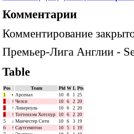
Комментарии
Комментирование закрыто
Премьер-Лига Англии - S
Table
Pos
Team
Pld
W
L
Pts
1
•
Арсенал
10
8
1
25
2
↑
Челси
10
6
2
20
3
↑
Ливерпуль
10
6
2
20
4
↑
Тоттенхэм Хотспур
10
6
2
20
5
↓
Манчестер Сити
10
6
3
19
6
↑
Саутгемптон
10
5
1
19