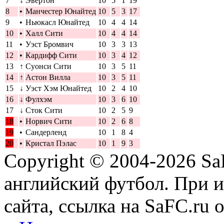
7
↓
Эвертон
10
5
1
19
8
•
Манчестер Юнайтед
10
5
3
17
9
•
Ньюкасл Юнайтед
10
4
4
14
10
•
Халл Сити
10
4
4
14
11
•
Уэст Бромвич
10
3
3
13
12
•
Кардифф Сити
10
3
4
12
13
↑
Суонси Сити
10
3
5
11
14
↑
Астон Вилла
10
3
5
11
15
↓
Уэст Хэм Юнайтед
10
2
4
10
16
↓
Фулхэм
10
3
6
10
17
↓
Сток Сити
10
2
5
9
18
•
Норвич Сити
10
2
6
8
19
•
Сандерленд
10
1
8
4
20
•
Кристал Пэлас
10
1
9
3
Copyright © 2004-2026
Sa
английский футбол. При 
сайта, ссылка на SaFC.ru 