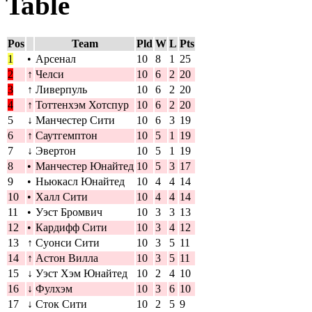
Table
Pos
Team
Pld
W
L
Pts
1
•
Арсенал
10
8
1
25
2
↑
Челси
10
6
2
20
3
↑
Ливерпуль
10
6
2
20
4
↑
Тоттенхэм Хотспур
10
6
2
20
5
↓
Манчестер Сити
10
6
3
19
6
↑
Саутгемптон
10
5
1
19
7
↓
Эвертон
10
5
1
19
8
•
Манчестер Юнайтед
10
5
3
17
9
•
Ньюкасл Юнайтед
10
4
4
14
10
•
Халл Сити
10
4
4
14
11
•
Уэст Бромвич
10
3
3
13
12
•
Кардифф Сити
10
3
4
12
13
↑
Суонси Сити
10
3
5
11
14
↑
Астон Вилла
10
3
5
11
15
↓
Уэст Хэм Юнайтед
10
2
4
10
16
↓
Фулхэм
10
3
6
10
17
↓
Сток Сити
10
2
5
9