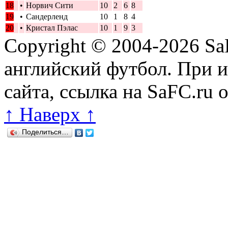
18
•
Норвич Сити
10
2
6
8
19
•
Сандерленд
10
1
8
4
20
•
Кристал Пэлас
10
1
9
3
Copyright © 2004-2026
Sa
английский футбол. При 
сайта, ссылка на SaFC.ru 
↑ Наверх ↑
Поделиться…