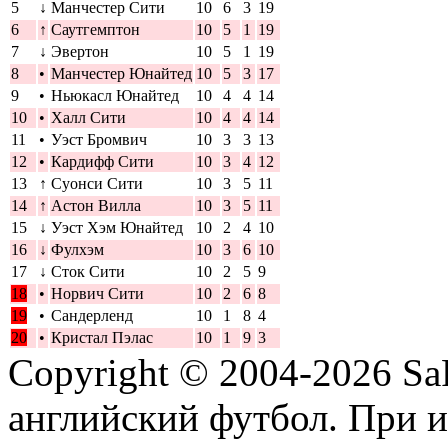
5
↓
Манчестер Сити
10
6
3
19
6
↑
Саутгемптон
10
5
1
19
7
↓
Эвертон
10
5
1
19
8
•
Манчестер Юнайтед
10
5
3
17
9
•
Ньюкасл Юнайтед
10
4
4
14
10
•
Халл Сити
10
4
4
14
11
•
Уэст Бромвич
10
3
3
13
12
•
Кардифф Сити
10
3
4
12
13
↑
Суонси Сити
10
3
5
11
14
↑
Астон Вилла
10
3
5
11
15
↓
Уэст Хэм Юнайтед
10
2
4
10
16
↓
Фулхэм
10
3
6
10
17
↓
Сток Сити
10
2
5
9
18
•
Норвич Сити
10
2
6
8
19
•
Сандерленд
10
1
8
4
20
•
Кристал Пэлас
10
1
9
3
Copyright © 2004-2026
Sa
английский футбол. При 