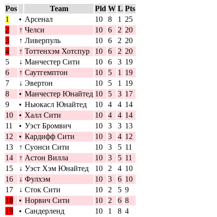
Pos
Team
Pld
W
L
Pts
1
•
Арсенал
10
8
1
25
2
↑
Челси
10
6
2
20
3
↑
Ливерпуль
10
6
2
20
4
↑
Тоттенхэм Хотспур
10
6
2
20
5
↓
Манчестер Сити
10
6
3
19
6
↑
Саутгемптон
10
5
1
19
7
↓
Эвертон
10
5
1
19
8
•
Манчестер Юнайтед
10
5
3
17
9
•
Ньюкасл Юнайтед
10
4
4
14
10
•
Халл Сити
10
4
4
14
11
•
Уэст Бромвич
10
3
3
13
12
•
Кардифф Сити
10
3
4
12
13
↑
Суонси Сити
10
3
5
11
14
↑
Астон Вилла
10
3
5
11
15
↓
Уэст Хэм Юнайтед
10
2
4
10
16
↓
Фулхэм
10
3
6
10
17
↓
Сток Сити
10
2
5
9
18
•
Норвич Сити
10
2
6
8
19
•
Сандерленд
10
1
8
4