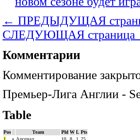
новом сезоне будет иг
← ПРЕДЫДУЩАЯ стран
СЛЕДУЮЩАЯ страница
Комментарии
Комментирование закрыто
Премьер-Лига Англии - S
Table
Pos
Team
Pld
W
L
Pts
1
•
Арсенал
10
8
1
25