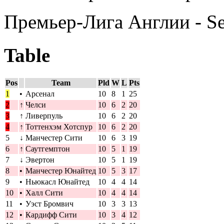
Премьер-Лига Англии - S
Table
Pos
Team
Pld
W
L
Pts
1
•
Арсенал
10
8
1
25
2
↑
Челси
10
6
2
20
3
↑
Ливерпуль
10
6
2
20
4
↑
Тоттенхэм Хотспур
10
6
2
20
5
↓
Манчестер Сити
10
6
3
19
6
↑
Саутгемптон
10
5
1
19
7
↓
Эвертон
10
5
1
19
8
•
Манчестер Юнайтед
10
5
3
17
9
•
Ньюкасл Юнайтед
10
4
4
14
10
•
Халл Сити
10
4
4
14
11
•
Уэст Бромвич
10
3
3
13
12
•
Кардифф Сити
10
3
4
12