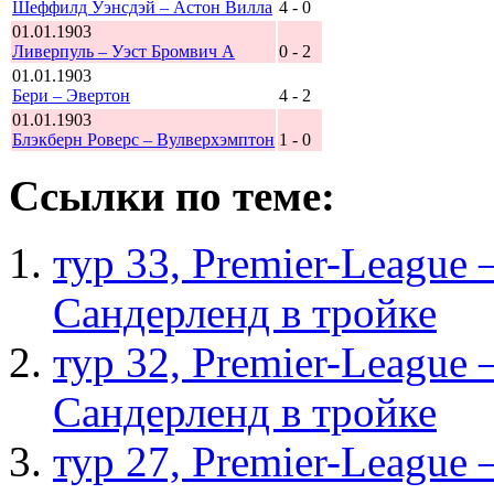
Шеффилд Уэнсдэй – Астон Вилла
4 - 0
01.01.1903
Ливерпуль – Уэст Бромвич А
0 - 2
01.01.1903
Бери – Эвертон
4 - 2
01.01.1903
Блэкберн Роверс – Вулверхэмптон
1 - 0
Ссылки по теме:
тур 33, Рremier-League
Сандерленд в тройке
тур 32, Рremier-League
Сандерленд в тройке
тур 27, Рremier-League