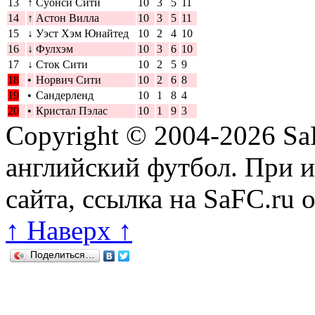
13
↑
Суонси Сити
10
3
5
11
14
↑
Астон Вилла
10
3
5
11
15
↓
Уэст Хэм Юнайтед
10
2
4
10
16
↓
Фулхэм
10
3
6
10
17
↓
Сток Сити
10
2
5
9
18
•
Норвич Сити
10
2
6
8
19
•
Сандерленд
10
1
8
4
20
•
Кристал Пэлас
10
1
9
3
Copyright © 2004-2026
Sa
английский футбол. При 
сайта, ссылка на SaFC.ru 
↑ Наверх ↑
Поделиться…