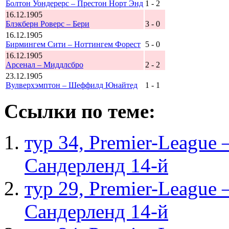
Болтон Уондерерс – Престон Норт Энд
1 - 2
16.12.1905
Блэкберн Роверс – Бери
3 - 0
16.12.1905
Бирмингем Сити – Ноттингем Форест
5 - 0
16.12.1905
Арсенал – Миддлсбро
2 - 2
23.12.1905
Вулверхэмптон – Шеффилд Юнайтед
1 - 1
Ссылки по теме:
тур 34, Рremier-League
Сандерленд 14-й
тур 29, Рremier-League
Сандерленд 14-й