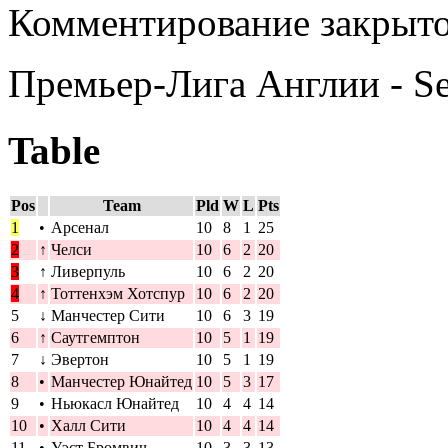
Комментирование закрыто
Премьер-Лига Англии - S
Table
Pos
Team
Pld
W
L
Pts
1
•
Арсенал
10
8
1
25
2
↑
Челси
10
6
2
20
3
↑
Ливерпуль
10
6
2
20
4
↑
Тоттенхэм Хотспур
10
6
2
20
5
↓
Манчестер Сити
10
6
3
19
6
↑
Саутгемптон
10
5
1
19
7
↓
Эвертон
10
5
1
19
8
•
Манчестер Юнайтед
10
5
3
17
9
•
Ньюкасл Юнайтед
10
4
4
14
10
•
Халл Сити
10
4
4
14
11
•
Уэст Бромвич
10
3
3
13