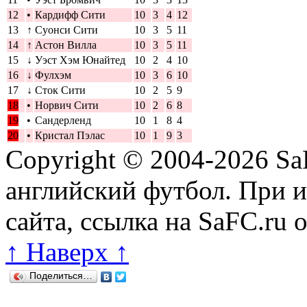
12
•
Кардифф Сити
10
3
4
12
13
↑
Суонси Сити
10
3
5
11
14
↑
Астон Вилла
10
3
5
11
15
↓
Уэст Хэм Юнайтед
10
2
4
10
16
↓
Фулхэм
10
3
6
10
17
↓
Сток Сити
10
2
5
9
18
•
Норвич Сити
10
2
6
8
19
•
Сандерленд
10
1
8
4
20
•
Кристал Пэлас
10
1
9
3
Copyright © 2004-2026
Sa
английский футбол. При 
сайта, ссылка на SaFC.ru 
↑ Наверх ↑
Поделиться…