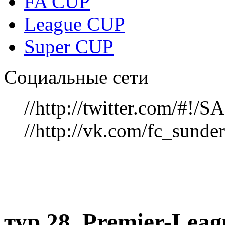
FA CUP
League CUP
Super CUP
Социальные сети
//http://twitter.com/#!
//http://vk.com/fc_sunde
тур 28, Рremier-Lea