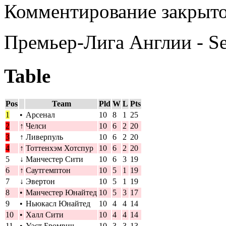
Комментирование закрыто
Премьер-Лига Англии - S
Table
Pos
Team
Pld
W
L
Pts
1
•
Арсенал
10
8
1
25
2
↑
Челси
10
6
2
20
3
↑
Ливерпуль
10
6
2
20
4
↑
Тоттенхэм Хотспур
10
6
2
20
5
↓
Манчестер Сити
10
6
3
19
6
↑
Саутгемптон
10
5
1
19
7
↓
Эвертон
10
5
1
19
8
•
Манчестер Юнайтед
10
5
3
17
9
•
Ньюкасл Юнайтед
10
4
4
14
10
•
Халл Сити
10
4
4
14
11
•
Уэст Бромвич
10
3
3
13