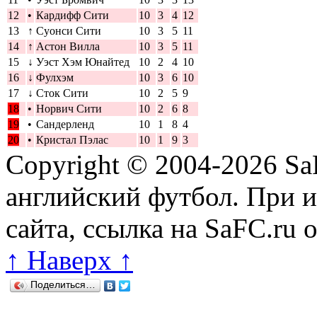
12
•
Кардифф Сити
10
3
4
12
13
↑
Суонси Сити
10
3
5
11
14
↑
Астон Вилла
10
3
5
11
15
↓
Уэст Хэм Юнайтед
10
2
4
10
16
↓
Фулхэм
10
3
6
10
17
↓
Сток Сити
10
2
5
9
18
•
Норвич Сити
10
2
6
8
19
•
Сандерленд
10
1
8
4
20
•
Кристал Пэлас
10
1
9
3
Copyright © 2004-2026
Sa
английский футбол. При 
сайта, ссылка на SaFC.ru 
↑ Наверх ↑
Поделиться…