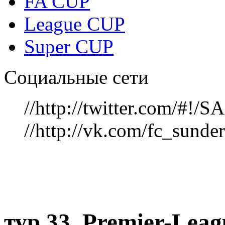
FA CUP
League CUP
Super CUP
Социальные сети
//http://twitter.com/#!
//http://vk.com/fc_sunde
тур 33, Рremier-Lea