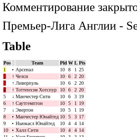
Комментирование закрыто
Премьер-Лига Англии - S
Table
Pos
Team
Pld
W
L
Pts
1
•
Арсенал
10
8
1
25
2
↑
Челси
10
6
2
20
3
↑
Ливерпуль
10
6
2
20
4
↑
Тоттенхэм Хотспур
10
6
2
20
5
↓
Манчестер Сити
10
6
3
19
6
↑
Саутгемптон
10
5
1
19
7
↓
Эвертон
10
5
1
19
8
•
Манчестер Юнайтед
10
5
3
17
9
•
Ньюкасл Юнайтед
10
4
4
14
10
•
Халл Сити
10
4
4
14
11
•
Уэст Бромвич
10
3
3
13