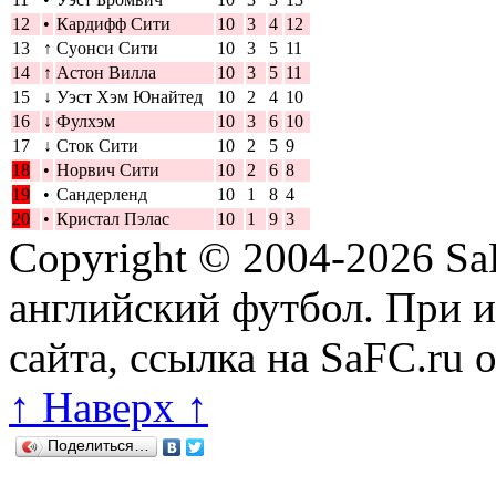
12
•
Кардифф Сити
10
3
4
12
13
↑
Суонси Сити
10
3
5
11
14
↑
Астон Вилла
10
3
5
11
15
↓
Уэст Хэм Юнайтед
10
2
4
10
16
↓
Фулхэм
10
3
6
10
17
↓
Сток Сити
10
2
5
9
18
•
Норвич Сити
10
2
6
8
19
•
Сандерленд
10
1
8
4
20
•
Кристал Пэлас
10
1
9
3
Copyright © 2004-2026
Sa
английский футбол. При 
сайта, ссылка на SaFC.ru 
↑ Наверх ↑
Поделиться…