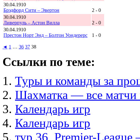
30.04.1910
Брэдфорд Сити – Эвертон
2 - 0
30.04.1910
Ливерпуль – Астон Вилла
2 - 0
30.04.1910
Престон Норт Энд – Болтон Уондерерс
1 - 0
◄
1
…
36
37
38
Ссылки по теме:
Туры и команды за про
Шахматка — все матчи 
Календарь игр
Календарь игр
тур 36, Рremier-League