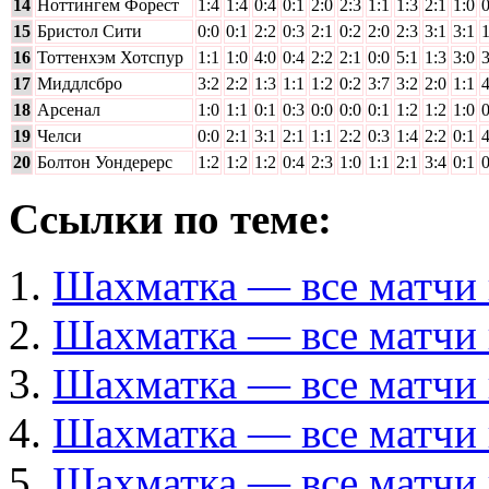
14
Ноттингем Форест
1:4
1:4
0:4
0:1
2:0
2:3
1:1
1:3
2:1
1:0
0
15
Бристол Сити
0:0
0:1
2:2
0:3
2:1
0:2
2:0
2:3
3:1
3:1
1
16
Тоттенхэм Хотспур
1:1
1:0
4:0
0:4
2:2
2:1
0:0
5:1
1:3
3:0
3
17
Миддлсбро
3:2
2:2
1:3
1:1
1:2
0:2
3:7
3:2
2:0
1:1
4
18
Арсенал
1:0
1:1
0:1
0:3
0:0
0:0
0:1
1:2
1:2
1:0
0
19
Челси
0:0
2:1
3:1
2:1
1:1
2:2
0:3
1:4
2:2
0:1
4
20
Болтон Уондерерс
1:2
1:2
1:2
0:4
2:3
1:0
1:1
2:1
3:4
0:1
0
Ссылки по теме:
Шахматка — все матчи 
Шахматка — все матчи 
Шахматка — все матчи 
Шахматка — все матчи 
Шахматка — все матчи 