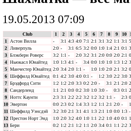
19.05.2013 07:09
Club
1
2
3
4
5
6
7
8
9
10
1
Астон Вилла
-
3:1
4:3
4:0
7:1
2:1
3:1
3:2
1:1
3:1
5
2
Ливерпуль
2:0
-
3:1
6:5
3:2
0:0
1:0
1:4
2:1
0:1
3
3
Блэкберн Роверс
3:2
1:1
-
2:0
3:2
3:1
2:0
0:0
2:0
2:1
0
4
Ньюкасл Юнайтед
1:0
1:3
4:1
-
3:4
0:0
1:0
1:0
1:3
1:2
3
5
Манчестер Юнайтед
2:0
3:4
2:0
1:1
-
1:0
1:0
2:0
2:1
3:2
0
6
Шеффилд Юнайтед
0:1
4:2
3:0
4:0
0:1
-
1:2
3:0
2:2
3:0
3
7
Брэдфорд Сити
1:2
1:2
2:0
3:3
0:2
2:0
-
3:1
2:1
2:0
2
8
Сандерленд
1:1
2:1
0:0
0:2
3:0
1:0
3:0
-
0:3
0:1
2
9
Ноттс Каунти
2:3
3:1
2:2
2:2
3:2
1:2
3:2
1:1
-
2:3
0
10
Эвертон
0:0
2:3
0:2
1:4
3:3
1:2
1:1
2:1
2:0
-
1
11
Шеффилд Уэнсдэй
3:2
3:0
2:1
3:1
4:1
1:3
2:1
1:0
0:0
1:3
-
12
Престон Норт Энд
1:0
2:0
3:2
4:0
1:0
1:1
2:2
1:0
4:0
0:1
1
13
Бери
0:2
1:2
2:1
1:2
1:1
2:0
3:4
0:1
1:1
2:2
3