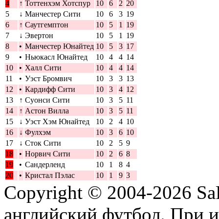
4
↑
Тоттенхэм Хотспур
10
6
2
20
5
↓
Манчестер Сити
10
6
3
19
6
↑
Саутгемптон
10
5
1
19
7
↓
Эвертон
10
5
1
19
8
•
Манчестер Юнайтед
10
5
3
17
9
•
Ньюкасл Юнайтед
10
4
4
14
10
•
Халл Сити
10
4
4
14
11
•
Уэст Бромвич
10
3
3
13
12
•
Кардифф Сити
10
3
4
12
13
↑
Суонси Сити
10
3
5
11
14
↑
Астон Вилла
10
3
5
11
15
↓
Уэст Хэм Юнайтед
10
2
4
10
16
↓
Фулхэм
10
3
6
10
17
↓
Сток Сити
10
2
5
9
18
•
Норвич Сити
10
2
6
8
19
•
Сандерленд
10
1
8
4
20
•
Кристал Пэлас
10
1
9
3
Copyright © 2004-2026
Sa
английский футбол. При 