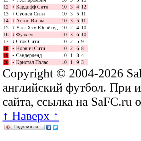
12
•
Кардифф Сити
10
3
4
12
13
↑
Суонси Сити
10
3
5
11
14
↑
Астон Вилла
10
3
5
11
15
↓
Уэст Хэм Юнайтед
10
2
4
10
16
↓
Фулхэм
10
3
6
10
17
↓
Сток Сити
10
2
5
9
18
•
Норвич Сити
10
2
6
8
19
•
Сандерленд
10
1
8
4
20
•
Кристал Пэлас
10
1
9
3
Copyright © 2004-2026
Sa
английский футбол. При 
сайта, ссылка на SaFC.ru 
↑ Наверх ↑
Поделиться…