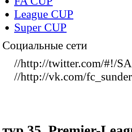
FA CUP
League CUP
Super CUP
Социальные сети
//http://twitter.com/#!
//http://vk.com/fc_sunde
тур 35, Рremier-Lea