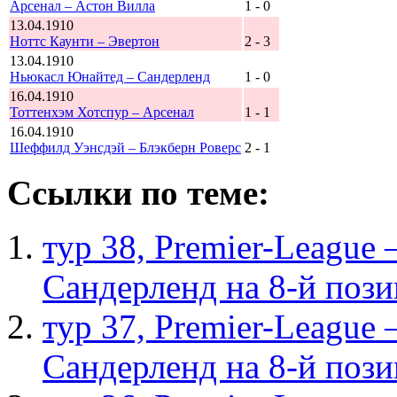
Арсенал – Астон Вилла
1 - 0
13.04.1910
Ноттс Каунти – Эвертон
2 - 3
13.04.1910
Ньюкасл Юнайтед – Сандерленд
1 - 0
16.04.1910
Тоттенхэм Хотспур – Арсенал
1 - 1
16.04.1910
Шеффилд Уэнсдэй – Блэкберн Роверс
2 - 1
Ссылки по теме:
тур 38, Рremier-League
Сандерленд на 8-й поз
тур 37, Рremier-League
Сандерленд на 8-й поз