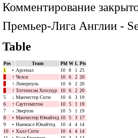
Комментирование закрыто
Премьер-Лига Англии - S
Table
Pos
Team
Pld
W
L
Pts
1
•
Арсенал
10
8
1
25
2
↑
Челси
10
6
2
20
3
↑
Ливерпуль
10
6
2
20
4
↑
Тоттенхэм Хотспур
10
6
2
20
5
↓
Манчестер Сити
10
6
3
19
6
↑
Саутгемптон
10
5
1
19
7
↓
Эвертон
10
5
1
19
8
•
Манчестер Юнайтед
10
5
3
17
9
•
Ньюкасл Юнайтед
10
4
4
14
10
•
Халл Сити
10
4
4
14
11
•
Уэст Бромвич
10
3
3
13