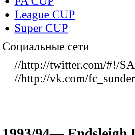
FA CUP
League CUP
Super CUP
Социальные сети
//http://twitter.com/#!
//http://vk.com/fc_sunde
1993/94— Endsleigh L